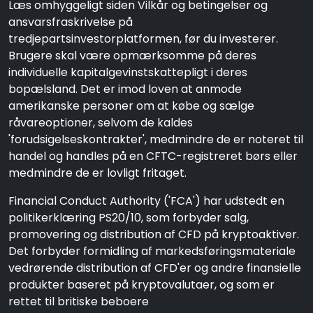
Læs omhyggeligt siden Vilkår og betingelser og
ansvarsfraskrivelse på
tredjepartsinvestorplatformen, før du investerer.
Brugere skal være opmærksomme på deres
individuelle kapitalgevinstskattepligt i deres
bopælsland. Det er imod loven at anmode
amerikanske personer om at købe og sælge
råvareoptioner, selvom de kaldes
'forudsigelseskontrakter', medmindre de er noteret til
handel og handles på en CFTC-registreret børs eller
medmindre de er lovligt fritaget.
Financial Conduct Authority ('FCA') har udstedt en
politikerklæring PS20/10, som forbyder salg,
promovering og distribution af CFD på kryptoaktiver.
Det forbyder formidling af markedsføringsmateriale
vedrørende distribution af CFD'er og andre finansielle
produkter baseret på kryptovalutaer, og som er
rettet til britiske beboere