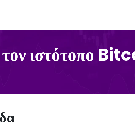
 τον ιστότοπο Bit
άδα