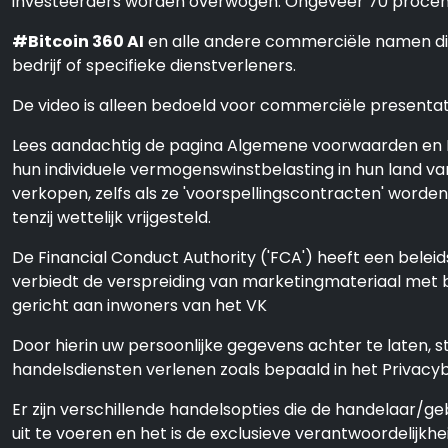
investeerders worden overwogen. Ongeveer 70 procent 
#Bitcoin 360 AI
en alle andere commerciële namen die 
bedrijf of specifieke dienstverleners.
De video is alleen bedoeld voor commerciële presentatie
Lees aandachtig de pagina Algemene voorwaarden en Di
hun individuele vermogenswinstbelasting in hun land va
verkopen, zelfs als ze 'voorspellingscontracten' word
tenzij wettelijk vrijgesteld.
De Financial Conduct Authority ('FCA') heeft een beleid
verbiedt de verspreiding van marketingmateriaal met be
gericht aan inwoners van het VK
Door hierin uw persoonlijke gegevens achter te laten,
handelsdiensten verlenen zoals bepaald in het Privac
Er zijn verschillende handelsopties die de handelaar/g
uit te voeren en het is de exclusieve verantwoordelijkh