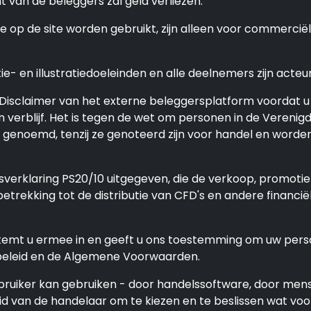
van de beleggers zal geld verliezen.
op de site worden gebruikt, zijn alleen voor commerciële
- en illustratiedoeleinden en alle deelnemers zijn acteur
sclaimer van het externe beleggersplatform voordat u i
n verblijf. Het is tegen de wet om personen in de Veren
en genoemd, tenzij ze genoteerd zijn voor handel en wor
sverklaring PS20/10 uitgegeven, die de verkoop, promotie
trekking tot de distributie van CFD's en andere financië
 stemt u ermee in en geeft u ons toestemming om uw pers
ybeleid en de Algemene Voorwaarden.
ebruiker kan gebruiken - door handelssoftware, door mens
eid van de handelaar om te kiezen en te beslissen wat vo