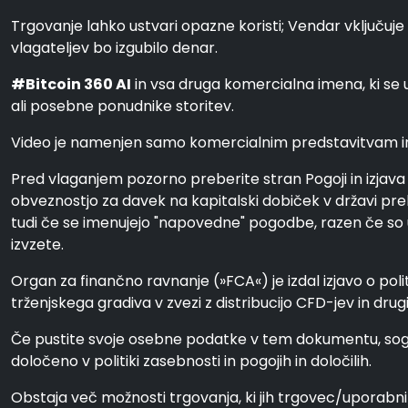
Trgovanje lahko ustvari opazne koristi; Vendar vključuje 
vlagateljev bo izgubilo denar.
#Bitcoin 360 AI
in vsa druga komercialna imena, ki s
ali posebne ponudnike storitev.
Video je namenjen samo komercialnim predstavitvam in il
Pred vlaganjem pozorno preberite stran Pogoji in izjava 
obveznostjo za davek na kapitalski dobiček v državi preb
tudi če se imenujejo "napovedne" pogodbe, razen če so uvr
izvzete.
Organ za finančno ravnanje (»FCA«) je izdal izjavo o poli
trženjskega gradiva v zvezi z distribucijo CFD-jev in dru
Če pustite svoje osebne podatke v tem dokumentu, soglaš
določeno v politiki zasebnosti in pogojih in določilih.
Obstaja več možnosti trgovanja, ki jih trgovec/uporabn