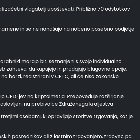
i začetni vlagatelji upoštevati. Približno 70 odstotkov
e namene in se ne nanašajo na nobeno posebno podjetje
rabniki morajo biti seznanjeni s svojo individualno
eb zahteva, da kupujejo in prodajajo blagovne opcije,
a borzi, registrirani v CFTC, ali če niso zakonsko
cijo CFD-jev na kriptoimetja. Prepoveduje razširjanje
 naslovljeni na prebivalce Združenega kraljestva
jimi osebami, ki opravljajo storitve trgovanja, kot je
ških posrednikov ali z lastnim trgovanjem, trgovec pa