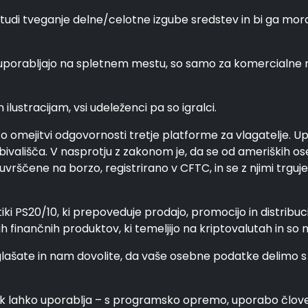
tudi tveganje delne/celotne izgube sredstev in bi ga moral
e uporabljajo na spletnem mestu, so samo za komercialn
ustracijam, vsi udeleženci pa so igralci.
o omejitvi odgovornosti tretje platforme za vlagatelje. Upo
ivališča. V nasprotju z zakonom je, da se od ameriških os
ščene na borzo, registrirano v CFTC, in se z njimi trguje n
tiki PS20/10, ki prepoveduje prodajo, promocijo in distribu
gih finančnih produktov, ki temeljijo na kriptovalutah in so
ate in nam dovolite, da vaše osebne podatke delimo s tret
ik lahko uporablja – s programsko opremo, uporabo člove